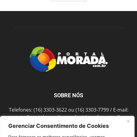
SOBRE NÓS
Telefones: (16) 3303-3622 ou (16) 3303-7799 / E-mail:
contato@portalmorada.com.br
/ Atendimento: Seg a
Sex das 8h às 18h / Endereço: Av. Bento de Abreu, 889
Gerenciar Consentimento de Cookies
Fonte Luminosa Araraquara – SP CEP 14802-396
Para fornecer as melhores experiências, usamos