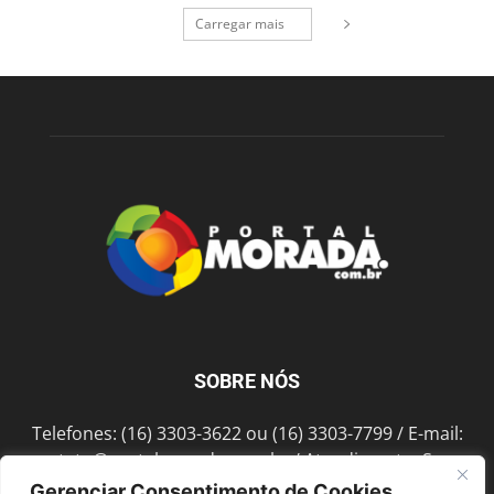
Carregar mais
SOBRE NÓS
Telefones: (16) 3303-3622 ou (16) 3303-7799 / E-mail:
contato@portalmorada.com.br
/ Atendimento: Seg a
Sex das 8h às 18h / Endereço: Av. Bento de Abreu, 889
Gerenciar Consentimento de Cookies