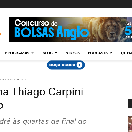
PROGRAMAS
BLOG
VÍDEOS
PODCASTS
QUEM
como novo técnico
ma Thiago Carpini
o
dré às quartas de final do