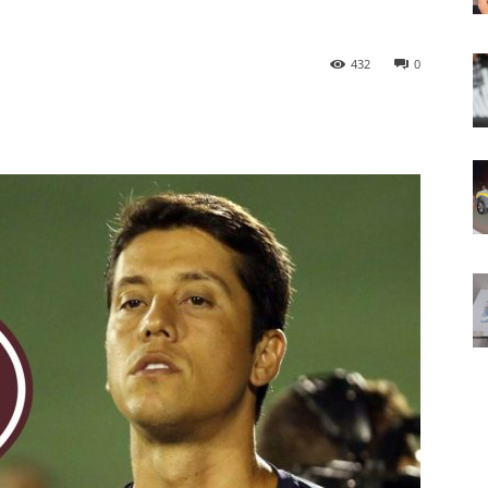
432
0