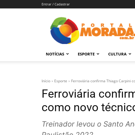
Entrar / Cadastrar
Portal
Morada
–
Notícias
de
NOTÍCIAS
ESPORTE
CULTURA
Araraquara
e
Região
Início
Esporte
Ferroviária confirma Thiago Carpini 
Ferroviária confir
como novo técnic
Treinador levou o Santo An
Paulistão 2022