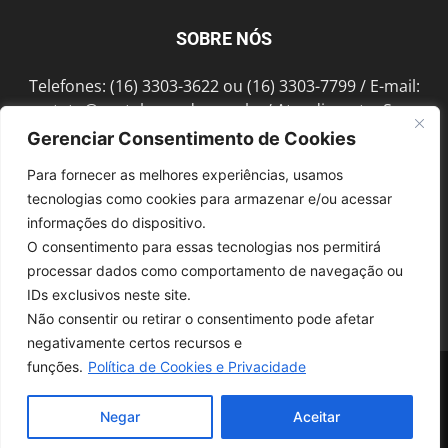
SOBRE NÓS
Telefones: (16) 3303-3622 ou (16) 3303-7799 / E-mail:
contato@portalmorada.com.br
/ Atendimento: Seg a
Sex das 8h às 18h / Endereço: Av. Bento de Abreu, 889
Gerenciar Consentimento de Cookies
Fonte Luminosa Araraquara – SP CEP 14802-396
Para fornecer as melhores experiências, usamos
tecnologias como cookies para armazenar e/ou acessar
informações do dispositivo.
SIGA-NOS
O consentimento para essas tecnologias nos permitirá
processar dados como comportamento de navegação ou
IDs exclusivos neste site.
Não consentir ou retirar o consentimento pode afetar
negativamente certos recursos e
funções.
Política de Cookies e Privacidade
© 1997-2022, GRUPO ROBERTO MONTORO É proibida a reprodução do
conteúdo em qualquer meio de comunicação, eletrônico ou impresso,
sem autorização.
Negar
Aceitar
Desenvolvido pela
SoloWeb.com.br