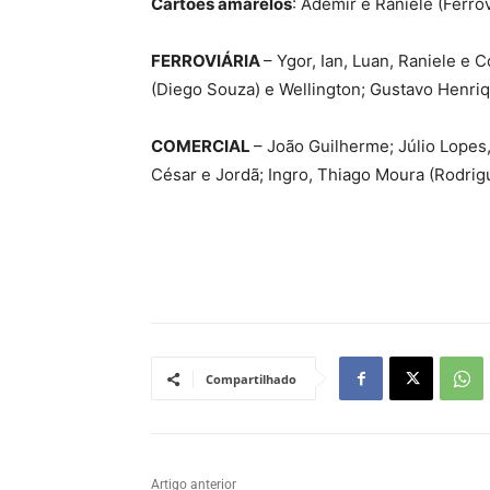
Cartões amarelos
: Ademir e Raniele (Ferro
FERROVIÁRIA
– Ygor, Ian, Luan, Raniele e 
(Diego Souza) e Wellington; Gustavo Henriqu
COMERCIAL
– João Guilherme; Júlio Lopes
César e Jordã; Ingro, Thiago Moura (Rodrig
Compartilhado
Artigo anterior