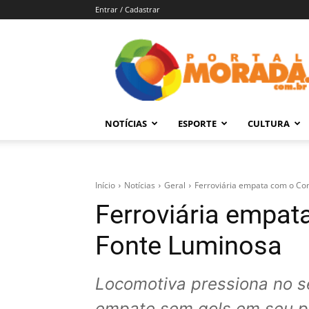
Entrar / Cadastrar
Portal
Morada
–
Notícias
de
NOTÍCIAS
ESPORTE
CULTURA
Araraquara
e
Região
Início
Notícias
Geral
Ferroviária empata com o Co
Ferroviária empat
Fonte Luminosa
Locomotiva pressiona no s
empate sem gols em seu p