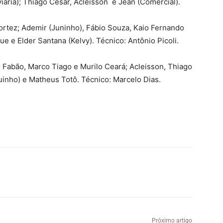
viária); Thiago César, Acleisson e Jean (Comercial).
Cortez; Ademir (Juninho), Fábio Souza, Kaio Fernando
e e Elder Santana (Kelvy). Técnico: Antônio Picoli.
, Fabão, Marco Tiago e Murilo Ceará; Acleisson, Thiago
uinho) e Matheus Totô. Técnico: Marcelo Dias.
Próximo artigo