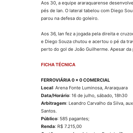
Aos 30, a equipe araraquarense desenvolv
pés de Ian. O lateral tabelou com Diego So
parou na defesa do goleiro.
Aos 36, Ian fez a jogada pela direita e cruz
e Diego Souza chutou e acertou o pé da tra
perto do gol de João Guilherme. Apesar da 
FICHA TÉCNICA
FERROVIÁRIA 0 x 0 COMERCIAL
Local
: Arena Fonte Luminosa, Araraquara
Data/Horário
: 16 de julho, sábado, 18h30
Arbitragem
: Leandro Carvalho da Silva, au
Santos.
Público
: 585 pagantes;
Renda
: R$ 7.215,00