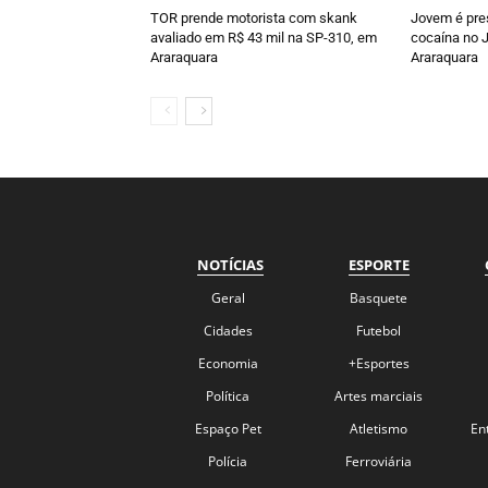
TOR prende motorista com skank
Jovem é pre
avaliado em R$ 43 mil na SP-310, em
cocaína no J
Araraquara
Araraquara
NOTÍCIAS
ESPORTE
Geral
Basquete
Cidades
Futebol
Economia
+Esportes
Política
Artes marciais
Espaço Pet
Atletismo
En
Polícia
Ferroviária