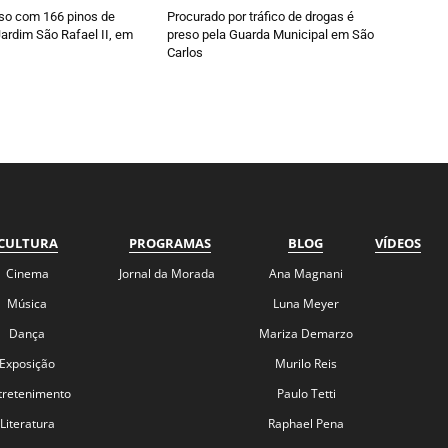
so com 166 pinos de
Procurado por tráfico de drogas é
ardim São Rafael II, em
preso pela Guarda Municipal em São
Carlos
CULTURA
PROGRAMAS
BLOG
VÍDEOS
Cinema
Jornal da Morada
Ana Magnani
Música
Luna Meyer
Dança
Mariza Demarzo
Exposição
Murilo Reis
tretenimento
Paulo Tetti
Literatura
Raphael Pena