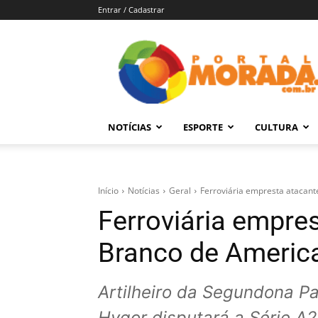
Entrar / Cadastrar
Portal
Morada
–
Notícias
de
NOTÍCIAS
ESPORTE
CULTURA
Araraquara
e
Região
Início
Notícias
Geral
Ferroviária empresta atacant
Ferroviária empre
Branco de Americ
Artilheiro da Segundona Pa
Hygor disputará a Série A2