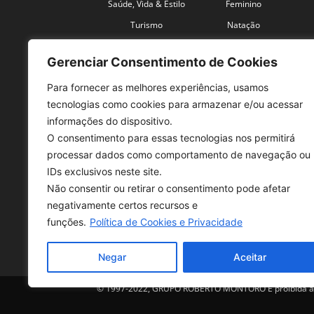
Saúde, Vida & Estilo
Feminino
Turismo
Natação
Coronavírus
Velocidade
Gerenciar Consentimento de Cookies
Para fornecer as melhores experiências, usamos
tecnologias como cookies para armazenar e/ou acessar
informações do dispositivo.
O consentimento para essas tecnologias nos permitirá
SO
processar dados como comportamento de navegação ou
IDs exclusivos neste site.
Tele
Não consentir ou retirar o consentimento pode afetar
con
negativamente certos recursos e
Sex 
funções.
Política de Cookies e Privacidade
Fon
Negar
Aceitar
© 1997-2022, GRUPO ROBERTO MONTORO É proibida a re