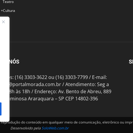
Teatro
+Cultura
BRE NÓS
S
fones: (16) 3303-3622 ou (16) 3303-7799 / E-mail:
tato@portalmorada.com.br
/ Atendimento: Seg a
das 8h às 18h / Endereço: Av. Bento de Abreu, 889
te Luminosa Araraquara – SP CEP 14802-396
produção do conteúdo em qualquer meio de comunicação, eletrônico ou impre
Desenvolvido pela
SoloWeb.com.br