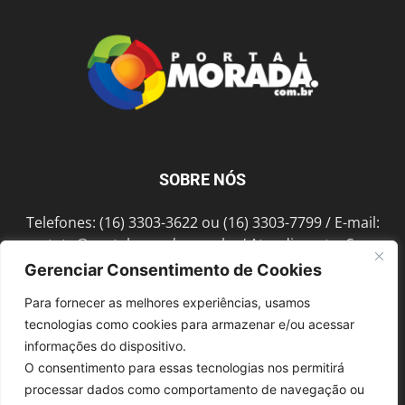
SOBRE NÓS
Telefones: (16) 3303-3622 ou (16) 3303-7799 / E-mail:
contato@portalmorada.com.br
/ Atendimento: Seg a
Sex das 8h às 18h / Endereço: Av. Bento de Abreu, 889
Gerenciar Consentimento de Cookies
Fonte Luminosa Araraquara – SP CEP 14802-396
Para fornecer as melhores experiências, usamos
tecnologias como cookies para armazenar e/ou acessar
informações do dispositivo.
SIGA-NOS
O consentimento para essas tecnologias nos permitirá
processar dados como comportamento de navegação ou