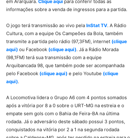
em Ararquara.
Clique aqui
para conferir todas as
informações sobre a venda de ingressos para a partida.
O jogo terá transmissão ao vivo pela
InStat TV
. A Rádio
Cultura, com a equipe Os Campeões da Bola, também
transmite a partida pelo rádio (97,3FM), internet
(clique
aqui)
ou Facebook
(clique aqui)
. Já a Rádio Morada
(98,1FM) terá sua transmissão com a equipe
Arquibancada 98, que também pode ser acompanhada
pelo Facebook
(clique aqui)
e pelo Youtube
(clique
aqui)
.
A Locomotiva lidera o Grupo A6 com 4 pontos somados
após a vitória por 8 a 0 sobre o URT-MG na estreia e o
empate sem gols com o Bahia de Feira-BA na última
rodada. Já o adversário deste sábado possui 3 pontos,
conquistados na vitória por 2 a 1 na segunda rodada
sobre a Caldense-MG, após ter perdido na estreia para o