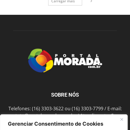
Carregar mais
SOBRE NÓS
Telefones: (16) 3303-3622 ou (16) 3303-7799 / E-mail:
contato@portalmorada.com.br
/ Atendimento: Seg a
Sex das 8h às 18h / Endereço: Av. Bento de Abreu, 889
Gerenciar Consentimento de Cookies
Fonte Luminosa Araraquara – SP CEP 14802-396