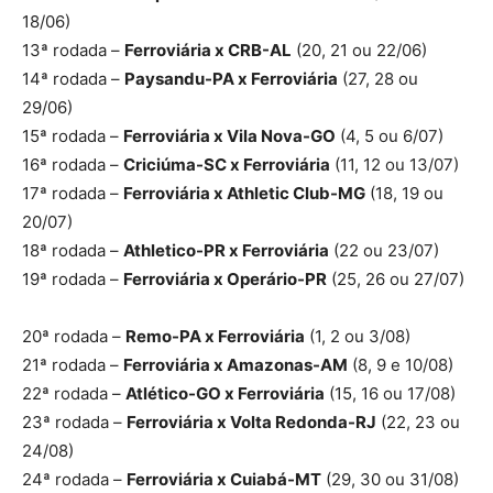
18/06)
13ª rodada –
Ferroviária x CRB-AL
(20, 21 ou 22/06)
14ª rodada –
Paysandu-PA x Ferroviária
(27, 28 ou
29/06)
15ª rodada –
Ferroviária x Vila Nova-GO
(4, 5 ou 6/07)
16ª rodada –
Criciúma-SC x Ferroviária
(11, 12 ou 13/07)
17ª rodada –
Ferroviária x Athletic Club-MG
(18, 19 ou
20/07)
18ª rodada –
Athletico-PR x Ferroviária
(22 ou 23/07)
19ª rodada –
Ferroviária x Operário-PR
(25, 26 ou 27/07)
20ª rodada –
Remo-PA x Ferroviária
(1, 2 ou 3/08)
21ª rodada –
Ferroviária x Amazonas-AM
(8, 9 e 10/08)
22ª rodada –
Atlético-GO x Ferroviária
(15, 16 ou 17/08)
23ª rodada –
Ferroviária x Volta Redonda-RJ
(22, 23 ou
24/08)
24ª rodada –
Ferroviária x Cuiabá-MT
(29, 30 ou 31/08)