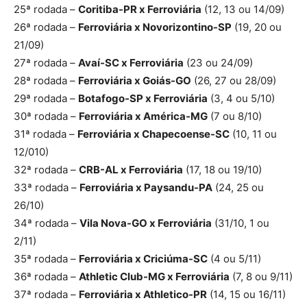
25ª rodada –
Coritiba-PR x Ferroviária
(12, 13 ou 14/09)
26ª rodada –
Ferroviária x Novorizontino-SP
(19, 20 ou
21/09)
27ª rodada –
Avaí-SC x Ferroviária
(23 ou 24/09)
28ª rodada –
Ferroviária x Goiás-GO
(26, 27 ou 28/09)
29ª rodada –
Botafogo-SP x Ferroviária
(3, 4 ou 5/10)
30ª rodada –
Ferroviária x América-MG
(7 ou 8/10)
31ª rodada –
Ferroviária x Chapecoense-SC
(10, 11 ou
12/010)
32ª rodada –
CRB-AL x Ferroviária
(17, 18 ou 19/10)
33ª rodada –
Ferroviária x Paysandu-PA
(24, 25 ou
26/10)
34ª rodada –
Vila Nova-GO x Ferroviária
(31/10, 1 ou
2/11)
35ª rodada –
Ferroviária x Criciúma-SC
(4 ou 5/11)
36ª rodada –
Athletic Club-MG x Ferroviária
(7, 8 ou 9/11)
37ª rodada –
Ferroviária x Athletico-PR
(14, 15 ou 16/11)