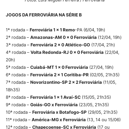
JOGOS DA FERROVIÁRIA NA SÉRIE B
1ª rodada –
Ferroviária 1 x 1 Remo
-PA (6/04, 19h)
2ª rodada –
Amazonas-AM 0 x 0 Ferroviária
(12/04, 19h)
3ª rodada –
Ferroviária 2 x 0 Atlético-GO
(17/04, 21h)
4ª rodada –
Volta Redonda-RJ 0 x 0 Ferroviária
(22/04,
20h)
5ª rodada –
Cuiabá-MT 1 x 0 Ferroviária
(27/04, 19h)
6ª rodada –
Ferroviária 2 x 1 Coritiba-PR
(02/05, 21h35)
7ª rodada –
Novorizontino-SP 2 x 2 Ferroviária
(11/05,
18h35)
8ª rodada –
Ferroviária 1 x 1 Avaí-SC
(15/05, 21h35)
9ª rodada –
Goiás-GO x Ferroviária
(23/05, 21h35)
10ª rodada –
Ferroviária x Botafogo-SP
(29/05, 21h35)
11ª rodada –
América-MG x Ferroviária
(13, 14 ou 15/06)
12ª rodada –
Chapecoense-SC x Ferroviária
(17 ou