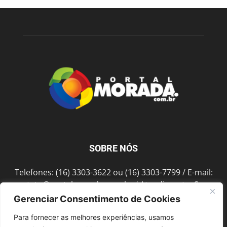
SOBRE NÓS
Telefones: (16) 3303-3622 ou (16) 3303-7799 / E-mail:
contato@portalmorada.com.br
/ Atendimento: Seg a
Sex das 8h às 18h / Endereço: Av. Bento de Abreu, 889
Gerenciar Consentimento de Cookies
Fonte Luminosa Araraquara – SP CEP 14802-396
Para fornecer as melhores experiências, usamos