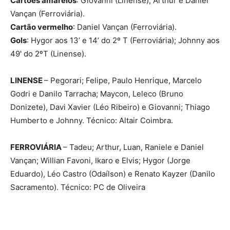
Cartões amarelos
: Giovanni (Linense); Arthur e Daniel
Vançan (Ferroviária).
Cartão vermelho
: Daniel Vançan (Ferroviária).
Gols
: Hygor aos 13’ e 14’ do 2º T (Ferroviária); Johnny aos
49' do 2ºT (Linense).
LINENSE
– Pegorari; Felipe, Paulo Henrique, Marcelo
Godri e Danilo Tarracha; Maycon, Leleco (Bruno
Donizete), Davi Xavier (Léo Ribeiro) e Giovanni; Thiago
Humberto e Johnny. Técnico: Altair Coimbra.
FERROVIÁRIA
– Tadeu; Arthur, Luan, Raniele e Daniel
Vançan; Willian Favoni, Ikaro e Elvis; Hygor (Jorge
Eduardo), Léo Castro (Odaílson) e Renato Kayzer (Danilo
Sacramento). Técnico: PC de Oliveira