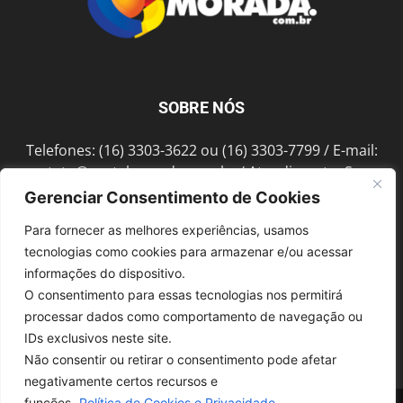
SOBRE NÓS
Telefones: (16) 3303-3622 ou (16) 3303-7799 / E-mail:
contato@portalmorada.com.br
/ Atendimento: Seg a
Sex das 8h às 18h / Endereço: Av. Bento de Abreu, 889
Gerenciar Consentimento de Cookies
Fonte Luminosa Araraquara – SP CEP 14802-396
Para fornecer as melhores experiências, usamos
tecnologias como cookies para armazenar e/ou acessar
informações do dispositivo.
SIGA-NOS
O consentimento para essas tecnologias nos permitirá
processar dados como comportamento de navegação ou
IDs exclusivos neste site.
Não consentir ou retirar o consentimento pode afetar
negativamente certos recursos e
funções.
Política de Cookies e Privacidade