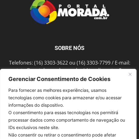
SOBRE NÓS
Telefones: (16) 3303-3622 ou (16) 3303-7799 / E-mail:
contato@portalmorada.com.br
/ Atendimento: Seg a
Sex das 8h às 18h / Endereço: Av. Bento de Abreu, 889
Gerenciar Consentimento de Cookies
Fonte Luminosa Araraquara – SP CEP 14802-396
Para fornecer as melhores experiências, usamos
tecnologias como cookies para armazenar e/ou acessar
informações do dispositivo.
SIGA-NOS
O consentimento para essas tecnologias nos permitirá
processar dados como comportamento de navegação ou
IDs exclusivos neste site.
Não consentir ou retirar o consentimento pode afetar