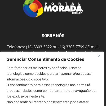
SOBRE NÓS
Telefones: (16) 3303-3622 ou (16) 3303-7799 / E-mail:
contato@portalmorada.com.br
/ Atendimento: Seg a
Sex das 8h às 18h / Endereço: Av. Bento de Abreu, 889
Gerenciar Consentimento de Cookies
Fonte Luminosa Araraquara – SP CEP 14802-396
Para fornecer as melhores experiências, usamos
tecnologias como cookies para armazenar e/ou acessar
informações do dispositivo.
SIGA-NOS
O consentimento para essas tecnologias nos permitirá
processar dados como comportamento de navegação ou
IDs exclusivos neste site.
Não consentir ou retirar o consentimento pode afetar