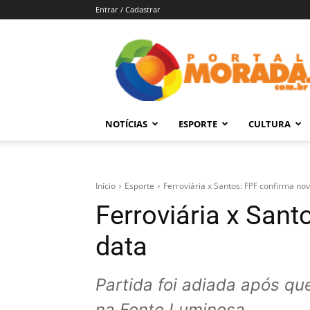
Entrar / Cadastrar
Portal
Morada
–
Notícias
de
NOTÍCIAS
ESPORTE
CULTURA
Araraquara
e
Região
Início
Esporte
Ferroviária x Santos: FPF confirma no
Ferroviária x Sant
data
Partida foi adiada após qu
na Fonte Luminosa