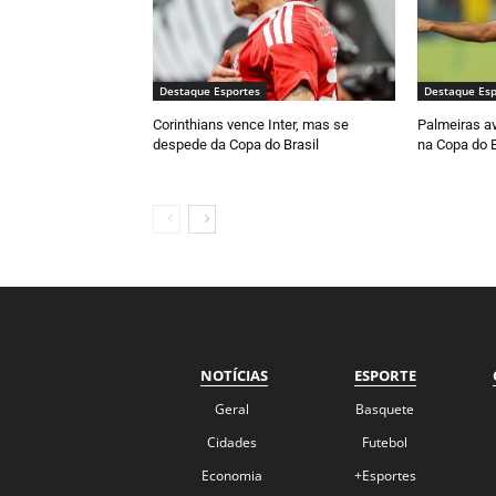
Destaque Esportes
Destaque Esp
Corinthians vence Inter, mas se
Palmeiras av
despede da Copa do Brasil
na Copa do B
NOTÍCIAS
ESPORTE
Geral
Basquete
Cidades
Futebol
Economia
+Esportes