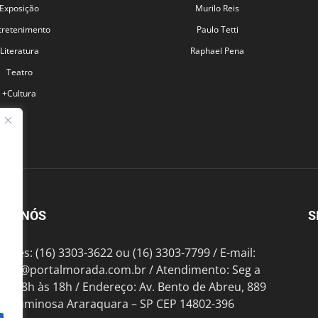
Exposição
Murilo Reis
tretenimento
Paulo Tetti
Literatura
Raphael Pena
Teatro
+Cultura
BRE NÓS
S
fones: (16) 3303-3622 ou (16) 3303-7799 / E-mail:
tato@portalmorada.com.br
/ Atendimento: Seg a
das 8h às 18h / Endereço: Av. Bento de Abreu, 889
te Luminosa Araraquara – SP CEP 14802-396