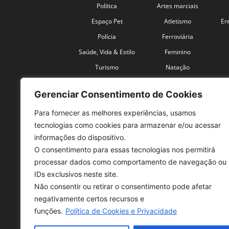
Política
Artes marciais
Espaço Pet
Atletismo
En
Polícia
Ferroviária
Saúde, Vida & Estilo
Feminino
Turismo
Natação
Coronavírus
Velocidade
Gerenciar Consentimento de Cookies
Para fornecer as melhores experiências, usamos
tecnologias como cookies para armazenar e/ou acessar
informações do dispositivo.
O consentimento para essas tecnologias nos permitirá
SO
processar dados como comportamento de navegação ou
IDs exclusivos neste site.
Tele
Não consentir ou retirar o consentimento pode afetar
con
negativamente certos recursos e
Sex 
funções.
Política de Cookies e Privacidade
Fon