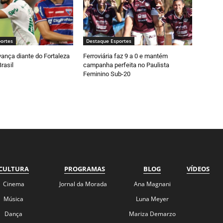
ortes
Destaque Esportes
ança diante do Fortaleza
Ferroviária faz 9 a 0 e mantém
rasil
campanha perfeita no Paulista
Feminino Sub-20
CULTURA
PROGRAMAS
BLOG
VÍDEOS
Cinema
Jornal da Morada
Ana Magnani
Música
Luna Meyer
Dança
Mariza Demarzo