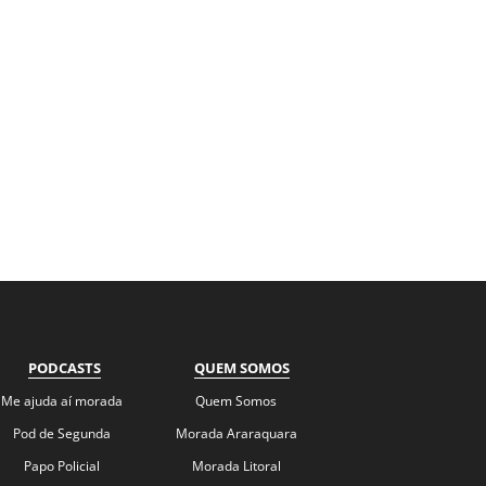
PODCASTS
QUEM SOMOS
Me ajuda aí morada
Quem Somos
Pod de Segunda
Morada Araraquara
Papo Policial
Morada Litoral