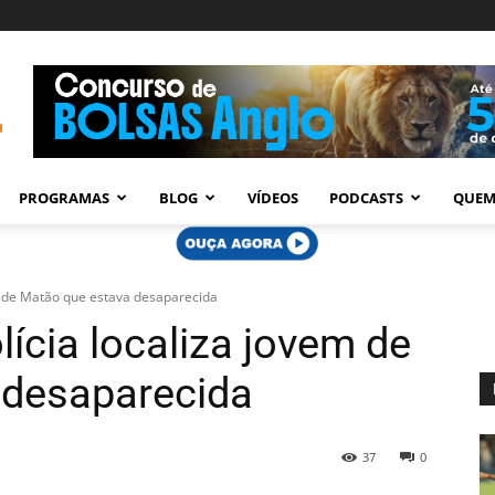
PROGRAMAS
BLOG
VÍDEOS
PODCASTS
QUEM
em de Matão que estava desaparecida
lícia localiza jovem de
 desaparecida
37
0