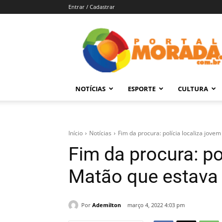
Entrar / Cadastrar
Portal
Morada
–
Notícias
de
NOTÍCIAS
ESPORTE
CULTURA
Araraquara
e
Região
Início
Notícias
Fim da procura: polícia localiza jov
Fim da procura: po
Matão que estava
Por
Ademilton
março 4, 2022 4:03 pm