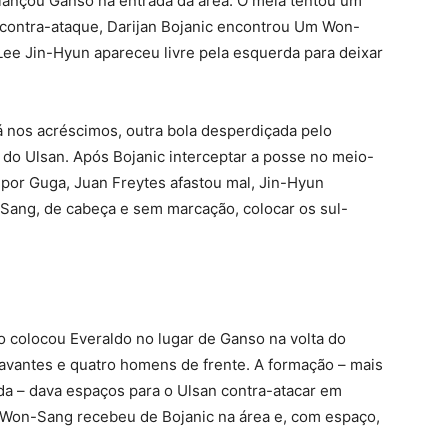
 lançou Ganso na entrada da área. O meia tentou um
 contra-ataque, Darijan Bojanic encontrou Um Won-
 Lee Jin-Hyun apareceu livre pela esquerda para deixar
já nos acréscimos, outra bola desperdiçada pelo
do Ulsan. Após Bojanic interceptar a posse no meio-
por Guga, Juan Freytes afastou mal, Jin-Hyun
Sang, de cabeça e sem marcação, colocar os sul-
colocou Everaldo no lugar de Ganso na volta do
oavantes e quatro homens de frente. A formação – mais
a – dava espaços para o Ulsan contra-atacar em
 Won-Sang recebeu de Bojanic na área e, com espaço,