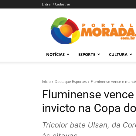
Entrar / Cadastrar
Portal
Morada
–
Notícias
de
NOTÍCIAS
ESPORTE
CULTURA
Araraquara
e
Região
Início
Destaque Esportes
Fluminense vence e manté
Fluminense vence
invicto na Copa d
Tricolor bate Ulsan, da Cor
às oitavas