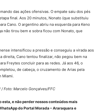
omando das ações ofensivas. O empate saiu dos pés
tapa final. Aos 20 minutos, Nonato (que substituiu
 para Cano. O argentino abriu na esquerda para Keno
aga não tirou bem e sobra ficou com Nonato, que
ense intensificou a pressão e conseguiu a virada aos
 direita, Cano tentou finalizar, não pegou bem na
ara Freytes concluir para as redes. Já aos 46, o
completou, de cabeça, o cruzamento de Arias pela
em Miami.
l / Foto: Marcelo Gonçalves/FFC
o esta, e não perder nossos conteúdos mais
WhatsApp do Portal Morada – Araraquara e