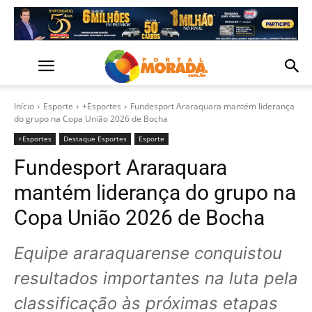
Início
Esporte
+Esportes
Fundesport Araraquara mantém liderança
do grupo na Copa União 2026 de Bocha
+Esportes
Destaque Esportes
Esporte
Fundesport Araraquara
mantém liderança do grupo na
Copa União 2026 de Bocha
Equipe araraquarense conquistou
resultados importantes na luta pela
classificação às próximas etapas