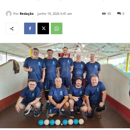
Por
Redação
junho 19, 2026 5:41 am
55
0