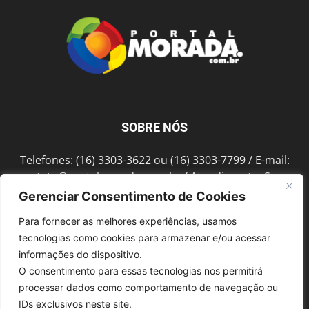
SOBRE NÓS
Telefones: (16) 3303-3622 ou (16) 3303-7799 / E-mail:
contato@portalmorada.com.br
/ Atendimento: Seg a
Sex das 8h às 18h / Endereço: Av. Bento de Abreu, 889
Gerenciar Consentimento de Cookies
Fonte Luminosa Araraquara – SP CEP 14802-396
Para fornecer as melhores experiências, usamos
tecnologias como cookies para armazenar e/ou acessar
informações do dispositivo.
SIGA-NOS
O consentimento para essas tecnologias nos permitirá
processar dados como comportamento de navegação ou
IDs exclusivos neste site.