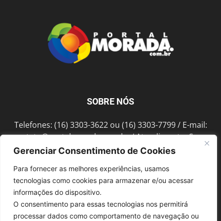
SOBRE NÓS
Telefones: (16) 3303-3622 ou (16) 3303-7799 / E-mail:
contato@portalmorada.com.br
/ Atendimento: Seg a
Sex das 8h às 18h / Endereço: Av. Bento de Abreu, 889
Gerenciar Consentimento de Cookies
Fonte Luminosa Araraquara – SP CEP 14802-396
Para fornecer as melhores experiências, usamos
tecnologias como cookies para armazenar e/ou acessar
informações do dispositivo.
SIGA-NOS
O consentimento para essas tecnologias nos permitirá
processar dados como comportamento de navegação ou