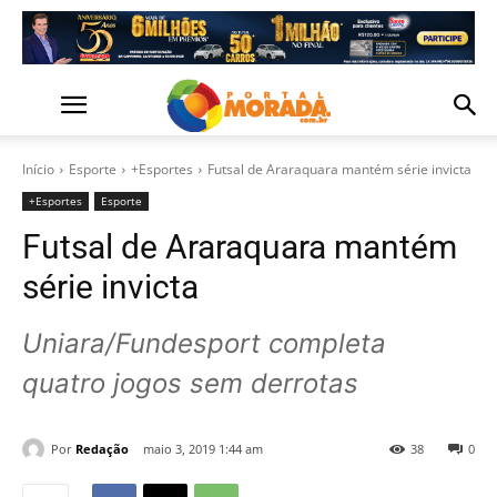
Início
Esporte
+Esportes
Futsal de Araraquara mantém série invicta
+Esportes
Esporte
Futsal de Araraquara mantém
série invicta
Uniara/Fundesport completa
quatro jogos sem derrotas
Por
Redação
maio 3, 2019 1:44 am
38
0