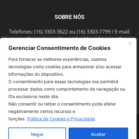
SOBRE NÓS
Telefones: (16) 3303-3622 ou (16) 3303-7799 / E-mail:
contato@portalmorada.com.br
/ Atendimento: Seg a
Sex das 8h às 18h / Endereço: Av. Bento de Abreu, 889
Gerenciar Consentimento de Cookies
Fonte Luminosa Araraquara – SP CEP 14802-396
Para fornecer as melhores experiências, usamos
tecnologias como cookies para armazenar e/ou acessar
informações do dispositivo.
SIGA-NOS
O consentimento para essas tecnologias nos permitirá
processar dados como comportamento de navegação ou
IDs exclusivos neste site.
Não consentir ou retirar o consentimento pode afetar
negativamente certos recursos e
funções.
Política de Cookies e Privacidade
© 1997-2022, GRUPO ROBERTO MONTORO É proibida a reprodução do
conteúdo em qualquer meio de comunicação, eletrônico ou impresso,
sem autorização.
Negar
Aceitar