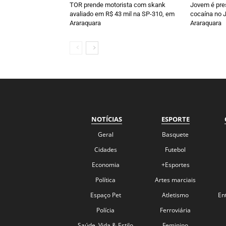
TOR prende motorista com skank
Jovem é pre
avaliado em R$ 43 mil na SP-310, em
cocaína no J
Araraquara
Araraquara
NOTÍCIAS
ESPORTE
Geral
Basquete
Cidades
Futebol
Economia
+Esportes
Política
Artes marciais
Espaço Pet
Atletismo
En
Polícia
Ferroviária
Saúde, Vida & Estilo
Feminino