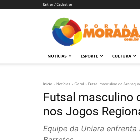
Entrar / Cadastrar
Portal
Morada
–
Notícias
de
NOTÍCIAS
ESPORTE
CULTURA
Araraquara
e
Região
Início
Notícias
Geral
Futsal masculino de Araraqua
Futsal masculino 
nos Jogos Region
Equipe da Uniara enfrenta
Barretos