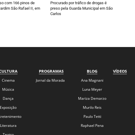
so com 166 pinos de
Procurado por tráfico de drogas é
ardim São Rafael II, em
preso pela Guarda Municipal em São
Carlos
CULTURA
PROGRAMAS
BLOG
VÍDEOS
Cinema
Jornal da Morada
Ana Magnani
Música
Luna Meyer
Dança
Mariza Demarzo
Exposição
Murilo Reis
tretenimento
Paulo Tetti
Literatura
Raphael Pena
Teatro