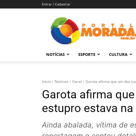
Entrar / Cadastrar
Portal
Morada
–
Notícias
de
NOTÍCIAS
ESPORTE
CULTURA
Araraquara
e
Região
Início
Notícias
Geral
Garota afirma que um dos sus
Garota afirma que
estupro estava na 
Ainda abalada, vítima de e
reportagem e contou detal