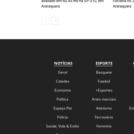
avaliado em R$ 43 mil na SP-310, em
cocaína no J
Araraquara
Araraquara
NOTÍCIAS
ESPORTE
Geral
Basquete
Cidades
Futebol
Economia
+Esportes
Política
Artes marciais
Espaço Pet
Atletismo
En
Polícia
Ferroviária
Saúde, Vida & Estilo
Feminino