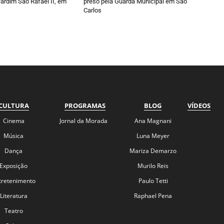
ardim São Rafael II, em
preso pela Guarda Municipal em São
Carlos
CULTURA
PROGRAMAS
BLOG
VÍDEOS
Cinema
Jornal da Morada
Ana Magnani
Música
Luna Meyer
Dança
Mariza Demarzo
Exposição
Murilo Reis
tretenimento
Paulo Tetti
Literatura
Raphael Pena
Teatro