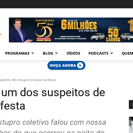
PROGRAMAS
BLOG
VÍDEOS
PODCASTS
QUEM
peitos de estupro estava na festa
 um dos suspeitos de
festa
stupro coletivo falou com nossa
hes do que ocorreu na noite de