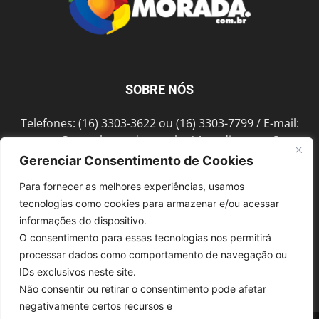
SOBRE NÓS
Telefones: (16) 3303-3622 ou (16) 3303-7799 / E-mail:
contato@portalmorada.com.br
/ Atendimento: Seg a
Sex das 8h às 18h / Endereço: Av. Bento de Abreu, 889
Gerenciar Consentimento de Cookies
Fonte Luminosa Araraquara – SP CEP 14802-396
Para fornecer as melhores experiências, usamos
tecnologias como cookies para armazenar e/ou acessar
informações do dispositivo.
SIGA-NOS
O consentimento para essas tecnologias nos permitirá
processar dados como comportamento de navegação ou
IDs exclusivos neste site.
Não consentir ou retirar o consentimento pode afetar
negativamente certos recursos e