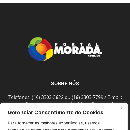
SOBRE NÓS
Telefones: (16) 3303-3622 ou (16) 3303-7799 / E-mail:
contato@portalmorada.com.br
/ Atendimento: Seg a
Sex das 8h às 18h / Endereço: Av. Bento de Abreu, 889
Gerenciar Consentimento de Cookies
Fonte Luminosa Araraquara – SP CEP 14802-396
Para fornecer as melhores experiências, usamos
tecnologias como cookies para armazenar e/ou acessar