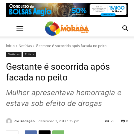
Início
Notícias
Gestante é socorrida após facada no peito
Notícias
Polícia
Gestante é socorrida após
facada no peito
Mulher apresentava hemorragia e
estava sob efeito de drogas
Por
Redação
dezembro 3, 2017 1:19 pm
23
0