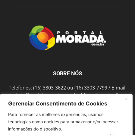
SOBRE NÓS
Telefones: (16) 3303-3622 ou (16) 3303-7799 / E-mail:
contato@portalmorada.com.br
/ Atendimento: Seg a
Sex das 8h às 18h / Endereço: Av. Bento de Abreu, 889
Gerenciar Consentimento de Cookies
Fonte Luminosa Araraquara – SP CEP 14802-396
Para fornecer as melhores experiências, usamos
tecnologias como cookies para armazenar e/ou acessar
informações do dispositivo.
SIGA-NOS