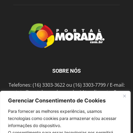
SOBRE NÓS
Telefones: (16) 3303-3622 ou (16) 3303-7799 / E-mail:
contato@portalmorada.com.br
/ Atendimento: Seg a
Sex das 8h às 18h / Endereço: Av. Bento de Abreu, 889
Gerenciar Consentimento de Cookies
Fonte Luminosa Araraquara – SP CEP 14802-396
Para fornecer as melhores experiências, usamos
tecnologias como cookies para armazenar e/ou acessar
informações do dispositivo.
SIGA-NOS
O consentimento para essas tecnologias nos permitirá