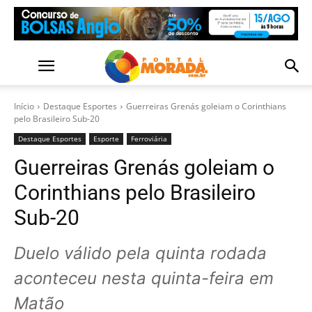
Início
Destaque Esportes
Guerreiras Grenás goleiam o Corinthians
pelo Brasileiro Sub-20
Destaque Esportes
Esporte
Ferroviária
Guerreiras Grenás goleiam o
Corinthians pelo Brasileiro
Sub-20
Duelo válido pela quinta rodada
aconteceu nesta quinta-feira em
Matão