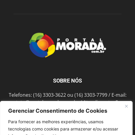
SOBRE NÓS
Telefones: (16) 3303-3622 ou (16) 3303-7799 / E-mail:
contato@portalmorada.com.br
/ Atendimento: Seg a
Sex das 8h às 18h / Endereço: Av. Bento de Abreu, 889
Gerenciar Consentimento de Cookies
Fonte Luminosa Araraquara – SP CEP 14802-396
Para fornecer as melhores experiências, usamos
tecnologias como cookies para armazenar e/ou acessar