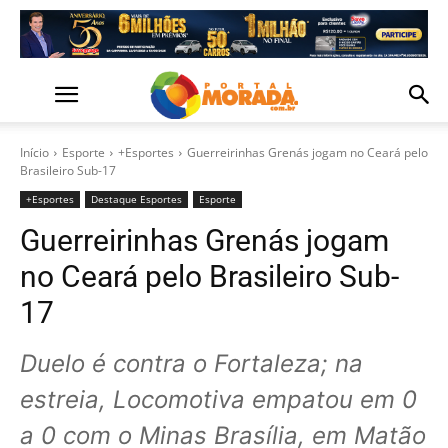
Início
Esporte
+Esportes
Guerreirinhas Grenás jogam no Ceará pelo
Brasileiro Sub-17
+Esportes
Destaque Esportes
Esporte
Guerreirinhas Grenás jogam
no Ceará pelo Brasileiro Sub-
17
Duelo é contra o Fortaleza; na
estreia, Locomotiva empatou em 0
a 0 com o Minas Brasília, em Matão