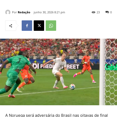
Por
Redação
junho 30, 2026 8:21 pm
23
0
A Noruega será adversária do Brasil nas oitavas de final