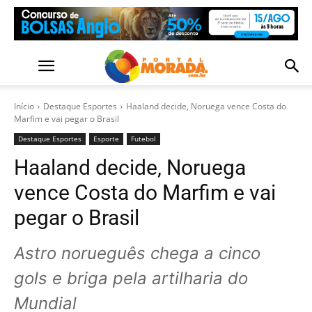
Início
Destaque Esportes
Haaland decide, Noruega vence Costa do
Marfim e vai pegar o Brasil
Destaque Esportes
Esporte
Futebol
Haaland decide, Noruega
vence Costa do Marfim e vai
pegar o Brasil
Astro norueguês chega a cinco
gols e briga pela artilharia do
Mundial