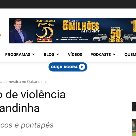
PROGRAMAS
BLOG
VÍDEOS
PODCASTS
QUEM
a doméstica no Quitandinha
de violência
tandinha
ocos e pontapés