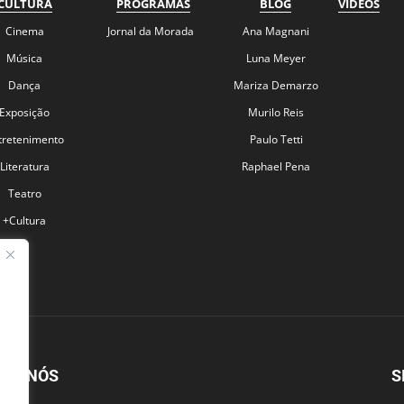
CULTURA
PROGRAMAS
BLOG
VÍDEOS
Cinema
Jornal da Morada
Ana Magnani
Música
Luna Meyer
Dança
Mariza Demarzo
Exposição
Murilo Reis
tretenimento
Paulo Tetti
Literatura
Raphael Pena
Teatro
+Cultura
BRE NÓS
S