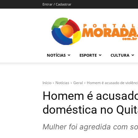
Entrar / Cadastrar
Portal
Morada
–
Notícias
de
NOTÍCIAS
ESPORTE
CULTURA
Araraquara
e
Região
Início
Notícias
Geral
Homem é acusado de violênci
Homem é acusado 
doméstica no Qui
Mulher foi agredida com s