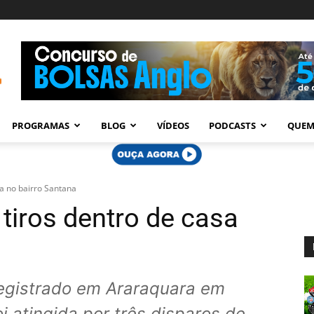
PROGRAMAS
BLOG
VÍDEOS
PODCASTS
QUEM
a no bairro Santana
iros dentro de casa
registrado em Araraquara em
i atingida por três disparos de