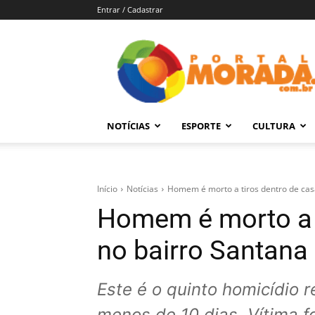
Entrar / Cadastrar
Portal
Morada
–
Notícias
de
NOTÍCIAS
ESPORTE
CULTURA
Araraquara
e
Região
Início
Notícias
Homem é morto a tiros dentro de cas
Homem é morto a t
no bairro Santana
Este é o quinto homicídio 
menos de 10 dias. Vítima fo