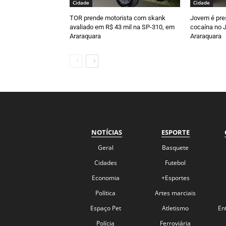
Cidade
Cidade
TOR prende motorista com skank
Jovem é pre
avaliado em R$ 43 mil na SP-310, em
cocaína no J
Araraquara
Araraquara
NOTÍCIAS
ESPORTE
Geral
Basquete
Cidades
Futebol
Economia
+Esportes
Política
Artes marciais
Espaço Pet
Atletismo
En
Polícia
Ferroviária