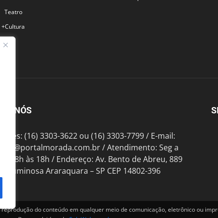
Teatro
+Cultura
BRE NÓS
S
fones: (16) 3303-3622 ou (16) 3303-7799 / E-mail:
tato@portalmorada.com.br
/ Atendimento: Seg a
das 8h às 18h / Endereço: Av. Bento de Abreu, 889
te Luminosa Araraquara – SP CEP 14802-396
produção do conteúdo em qualquer meio de comunicação, eletrônico ou impre