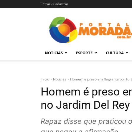
Entrar / Cadastrar
Portal
Morada
–
Notícias
de
NOTÍCIAS
ESPORTE
CULTURA
Araraquara
e
Região
Início
Notícias
Homem é preso em flagrante por furt
Homem é preso em 
no Jardim Del Rey
Rapaz disse que praticou 
que negou a afirmação