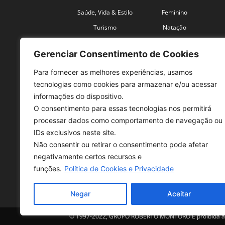
Saúde, Vida & Estilo
Feminino
Turismo
Natação
Coronavírus
Velocidade
Gerenciar Consentimento de Cookies
Para fornecer as melhores experiências, usamos
tecnologias como cookies para armazenar e/ou acessar
informações do dispositivo.
O consentimento para essas tecnologias nos permitirá
SO
processar dados como comportamento de navegação ou
IDs exclusivos neste site.
Tele
Não consentir ou retirar o consentimento pode afetar
con
negativamente certos recursos e
Sex 
funções.
Política de Cookies e Privacidade
Fon
Negar
Aceitar
© 1997-2022, GRUPO ROBERTO MONTORO É proibida a re