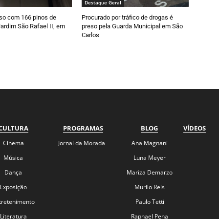
Destaque Geral
so com 166 pinos de
Procurado por tráfico de drogas é
ardim São Rafael II, em
preso pela Guarda Municipal em São
Carlos
CULTURA
PROGRAMAS
BLOG
VÍDEOS
Cinema
Jornal da Morada
Ana Magnani
Música
Luna Meyer
Dança
Mariza Demarzo
Exposição
Murilo Reis
tretenimento
Paulo Tetti
Literatura
Raphael Pena