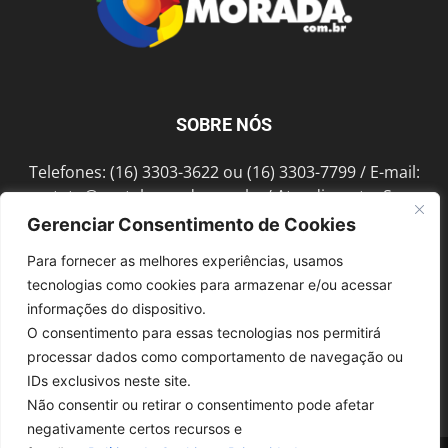
SOBRE NÓS
Telefones: (16) 3303-3622 ou (16) 3303-7799 / E-mail:
contato@portalmorada.com.br
/ Atendimento: Seg a
Sex das 8h às 18h / Endereço: Av. Bento de Abreu, 889
Gerenciar Consentimento de Cookies
Fonte Luminosa Araraquara – SP CEP 14802-396
Para fornecer as melhores experiências, usamos
tecnologias como cookies para armazenar e/ou acessar
informações do dispositivo.
SIGA-NOS
O consentimento para essas tecnologias nos permitirá
processar dados como comportamento de navegação ou
IDs exclusivos neste site.
Não consentir ou retirar o consentimento pode afetar
negativamente certos recursos e