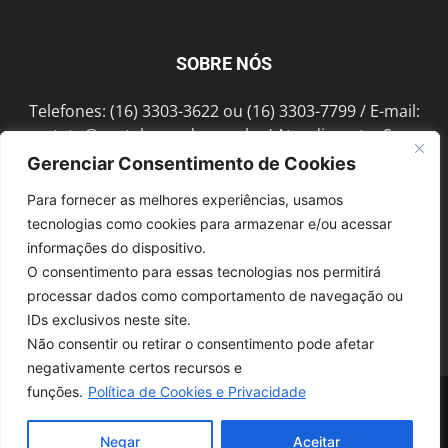
SOBRE NÓS
Telefones: (16) 3303-3622 ou (16) 3303-7799 / E-mail:
contato@portalmorada.com.br
/ Atendimento: Seg a
Sex das 8h às 18h / Endereço: Av. Bento de Abreu, 889
Gerenciar Consentimento de Cookies
Fonte Luminosa Araraquara – SP CEP 14802-396
Para fornecer as melhores experiências, usamos
tecnologias como cookies para armazenar e/ou acessar
informações do dispositivo.
SIGA-NOS
O consentimento para essas tecnologias nos permitirá
processar dados como comportamento de navegação ou
IDs exclusivos neste site.
Não consentir ou retirar o consentimento pode afetar
negativamente certos recursos e
funções.
Política de Cookies e Privacidade
© 1997-2022, GRUPO ROBERTO MONTORO É proibida a reprodução do
conteúdo em qualquer meio de comunicação, eletrônico ou impresso,
sem autorização.
Negar
Aceitar