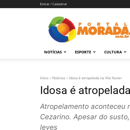
Entrar / Cadastrar
Portal
Morada
–
Notícias
de
NOTÍCIAS
ESPORTE
CULTURA
Araraquara
e
Região
Início
Notícias
Idosa é atropelada na Vila Xavier
Idosa é atropelada
Atropelamento aconteceu n
Cezarino. Apesar do susto,
leves