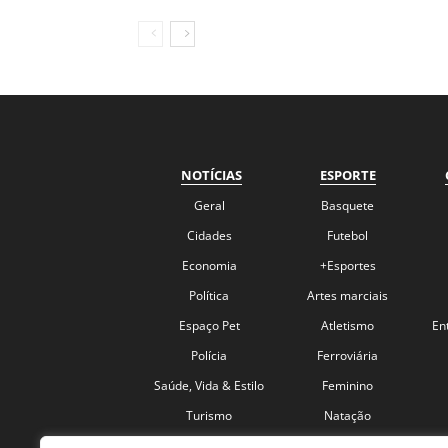
NOTÍCIAS
ESPORTE
Geral
Basquete
Cidades
Futebol
Economia
+Esportes
Política
Artes marciais
Espaço Pet
Atletismo
En
Polícia
Ferroviária
Saúde, Vida & Estilo
Feminino
Turismo
Natação
Coronavírus
Velocidade