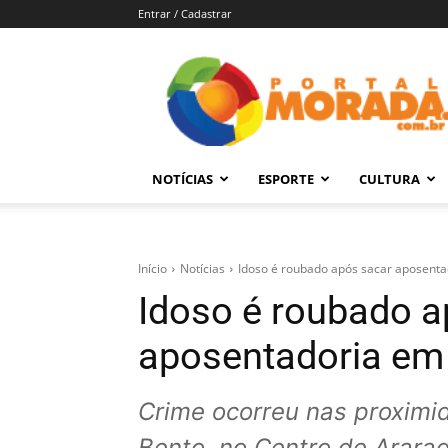
Entrar / Cadastrar
Portal
Morada
–
Notícias
de
NOTÍCIAS
ESPORTE
CULTURA
Araraquara
e
Região
Início
Notícias
Idoso é roubado após sacar aposenta
Idoso é roubado a
aposentadoria em 
Crime ocorreu nas proximid
Bento, no Centro de Arara