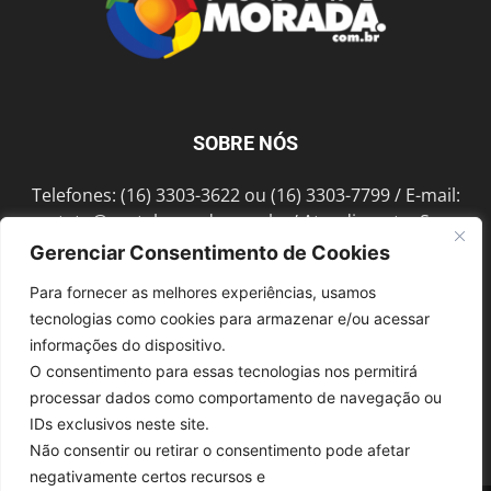
SOBRE NÓS
Telefones: (16) 3303-3622 ou (16) 3303-7799 / E-mail:
contato@portalmorada.com.br
/ Atendimento: Seg a
Sex das 8h às 18h / Endereço: Av. Bento de Abreu, 889
Gerenciar Consentimento de Cookies
Fonte Luminosa Araraquara – SP CEP 14802-396
Para fornecer as melhores experiências, usamos
tecnologias como cookies para armazenar e/ou acessar
informações do dispositivo.
SIGA-NOS
O consentimento para essas tecnologias nos permitirá
processar dados como comportamento de navegação ou
IDs exclusivos neste site.
Não consentir ou retirar o consentimento pode afetar
negativamente certos recursos e