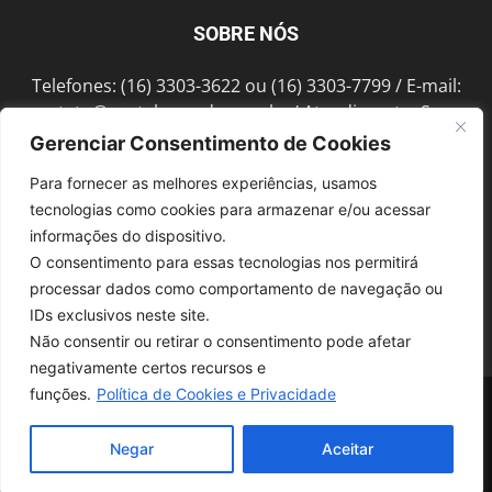
SOBRE NÓS
Telefones: (16) 3303-3622 ou (16) 3303-7799 / E-mail:
contato@portalmorada.com.br
/ Atendimento: Seg a
Sex das 8h às 18h / Endereço: Av. Bento de Abreu, 889
Gerenciar Consentimento de Cookies
Fonte Luminosa Araraquara – SP CEP 14802-396
Para fornecer as melhores experiências, usamos
tecnologias como cookies para armazenar e/ou acessar
informações do dispositivo.
SIGA-NOS
O consentimento para essas tecnologias nos permitirá
processar dados como comportamento de navegação ou
IDs exclusivos neste site.
Não consentir ou retirar o consentimento pode afetar
negativamente certos recursos e
funções.
Política de Cookies e Privacidade
© 1997-2022, GRUPO ROBERTO MONTORO É proibida a reprodução do
conteúdo em qualquer meio de comunicação, eletrônico ou impresso,
sem autorização.
Negar
Aceitar
Desenvolvido pela
SoloWeb.com.br