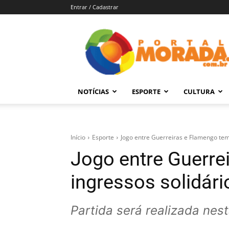
Entrar / Cadastrar
Portal
Morada
–
Notícias
de
NOTÍCIAS
ESPORTE
CULTURA
Araraquara
e
Região
Início
Esporte
Jogo entre Guerreiras e Flamengo tem
Jogo entre Guerre
ingressos solidári
Partida será realizada nest