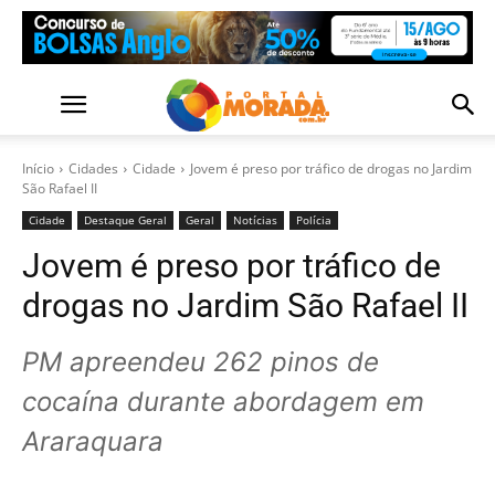
Início
Cidades
Cidade
Jovem é preso por tráfico de drogas no Jardim
São Rafael II
Cidade
Destaque Geral
Geral
Notícias
Polícia
Jovem é preso por tráfico de
drogas no Jardim São Rafael II
PM apreendeu 262 pinos de
cocaína durante abordagem em
Araraquara