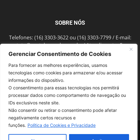
SOBRE NÓS
Telefones: (16) 3303-3622 ou (16) 3303-7799 / E-mail:
contato@portalmorada.com.br
/ Atendimento: Seg a
Sex das 8h às 18h / Endereço: Av. Bento de Abreu, 889
Gerenciar Consentimento de Cookies
Fonte Luminosa Araraquara – SP CEP 14802-396
Para fornecer as melhores experiências, usamos
tecnologias como cookies para armazenar e/ou acessar
informações do dispositivo.
SIGA-NOS
O consentimento para essas tecnologias nos permitirá
processar dados como comportamento de navegação ou
IDs exclusivos neste site.
Não consentir ou retirar o consentimento pode afetar
negativamente certos recursos e
funções.
Política de Cookies e Privacidade
© 1997-2022, GRUPO ROBERTO MONTORO É proibida a reprodução do
conteúdo em qualquer meio de comunicação, eletrônico ou impresso,