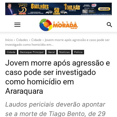
Início
Cidades
Cidade
Jovem morre após agressão e caso pode ser
investigado como homicídio em...
Cidade
Destaque Principal
Geral
Notícias
Polícia
Jovem morre após agressão e
caso pode ser investigado
como homicídio em
Araraquara
Laudos periciais deverão apontar
se a morte de Tiago Bento, de 29