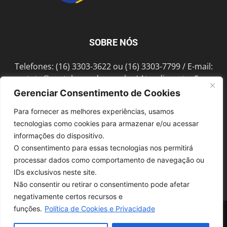
SOBRE NÓS
Telefones: (16) 3303-3622 ou (16) 3303-7799 / E-mail:
contato@portalmorada.com.br
/ Atendimento: Seg a
Sex das 8h às 18h / Endereço: Av. Bento de Abreu, 889
Gerenciar Consentimento de Cookies
Fonte Luminosa Araraquara – SP CEP 14802-396
Para fornecer as melhores experiências, usamos
tecnologias como cookies para armazenar e/ou acessar
informações do dispositivo.
SIGA-NOS
O consentimento para essas tecnologias nos permitirá
processar dados como comportamento de navegação ou
IDs exclusivos neste site.
Não consentir ou retirar o consentimento pode afetar
negativamente certos recursos e
funções.
Política de Cookies e Privacidade
© 1997-2022, GRUPO ROBERTO MONTORO É proibida a reprodução do
conteúdo em qualquer meio de comunicação, eletrônico ou impresso,