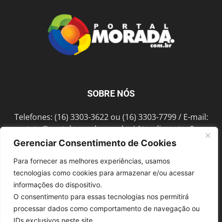
SOBRE NÓS
Telefones: (16) 3303-3622 ou (16) 3303-7799 / E-mail:
contato@portalmorada.com.br
/ Atendimento: Seg a
Sex das 8h às 18h / Endereço: Av. Bento de Abreu, 889
Gerenciar Consentimento de Cookies
Fonte Luminosa Araraquara – SP CEP 14802-396
Para fornecer as melhores experiências, usamos
tecnologias como cookies para armazenar e/ou acessar
informações do dispositivo.
SIGA-NOS
O consentimento para essas tecnologias nos permitirá
processar dados como comportamento de navegação ou
IDs exclusivos neste site.