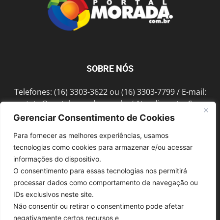
SOBRE NÓS
Telefones: (16) 3303-3622 ou (16) 3303-7799 / E-mail:
contato@portalmorada.com.br
/ Atendimento: Seg a
Sex das 8h às 18h / Endereço: Av. Bento de Abreu, 889
Gerenciar Consentimento de Cookies
Fonte Luminosa Araraquara – SP CEP 14802-396
Para fornecer as melhores experiências, usamos
tecnologias como cookies para armazenar e/ou acessar
informações do dispositivo.
SIGA-NOS
O consentimento para essas tecnologias nos permitirá
processar dados como comportamento de navegação ou
IDs exclusivos neste site.
Não consentir ou retirar o consentimento pode afetar
negativamente certos recursos e