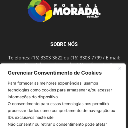
SOBRE NÓS
Telefones: (16) 3303-3622 ou (16) 3303-7799 / E-mail:
contato@portalmorada.com.br
/ Atendimento: Seg a
Sex das 8h às 18h / Endereço: Av. Bento de Abreu, 889
Gerenciar Consentimento de Cookies
Fonte Luminosa Araraquara – SP CEP 14802-396
Para fornecer as melhores experiências, usamos
tecnologias como cookies para armazenar e/ou acessar
informações do dispositivo.
SIGA-NOS
O consentimento para essas tecnologias nos permitirá
processar dados como comportamento de navegação ou
IDs exclusivos neste site.
Não consentir ou retirar o consentimento pode afetar