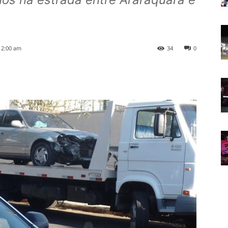
12:00 am
34
0