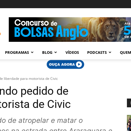
PROGRAMAS
BLOG
VÍDEOS
PODCASTS
QUEM
e liberdade para motorista de Civic
ndo pedido de
orista de Civic
o de atropelar e matar o
nos na estrada entre Araraquara e