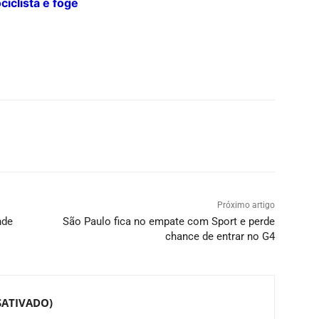
iclista e foge
Próximo artigo
nde
São Paulo fica no empate com Sport e perde
chance de entrar no G4
SATIVADO)