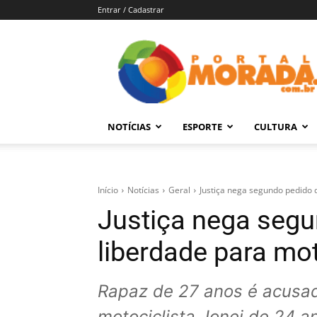
Entrar / Cadastrar
Portal
Morada
–
Notícias
de
NOTÍCIAS
ESPORTE
CULTURA
Araraquara
e
Região
Início
Notícias
Geral
Justiça nega segundo pedido d
Justiça nega segu
liberdade para mot
Rapaz de 27 anos é acusad
motociclista Jonei de 24 a