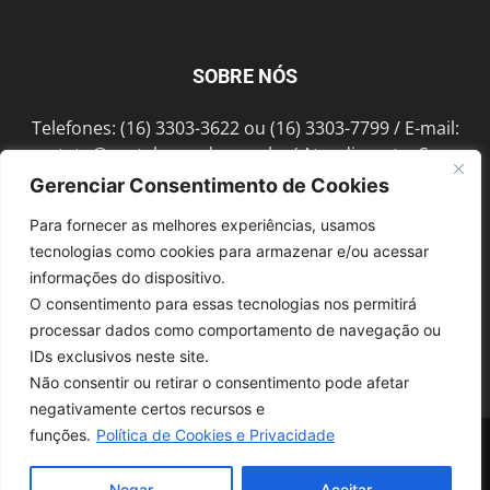
SOBRE NÓS
Telefones: (16) 3303-3622 ou (16) 3303-7799 / E-mail:
contato@portalmorada.com.br
/ Atendimento: Seg a
Sex das 8h às 18h / Endereço: Av. Bento de Abreu, 889
Gerenciar Consentimento de Cookies
Fonte Luminosa Araraquara – SP CEP 14802-396
Para fornecer as melhores experiências, usamos
tecnologias como cookies para armazenar e/ou acessar
informações do dispositivo.
SIGA-NOS
O consentimento para essas tecnologias nos permitirá
processar dados como comportamento de navegação ou
IDs exclusivos neste site.
Não consentir ou retirar o consentimento pode afetar
negativamente certos recursos e
funções.
Política de Cookies e Privacidade
© 1997-2022, GRUPO ROBERTO MONTORO É proibida a reprodução do
conteúdo em qualquer meio de comunicação, eletrônico ou impresso,
sem autorização.
Negar
Aceitar