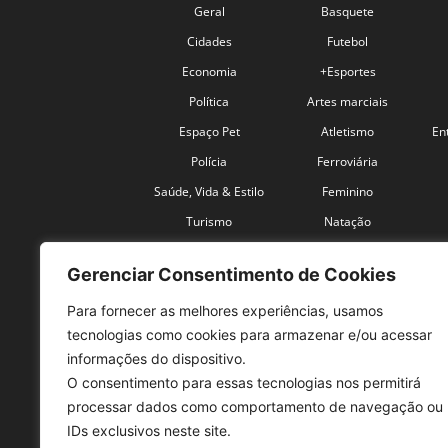
Geral
Basquete
Cidades
Futebol
Economia
+Esportes
Política
Artes marciais
Espaço Pet
Atletismo
En
Polícia
Ferroviária
Saúde, Vida & Estilo
Feminino
Turismo
Natação
Coronavírus
Velocidade
Gerenciar Consentimento de Cookies
Para fornecer as melhores experiências, usamos
tecnologias como cookies para armazenar e/ou acessar
informações do dispositivo.
O consentimento para essas tecnologias nos permitirá
SO
processar dados como comportamento de navegação ou
IDs exclusivos neste site.
Tele