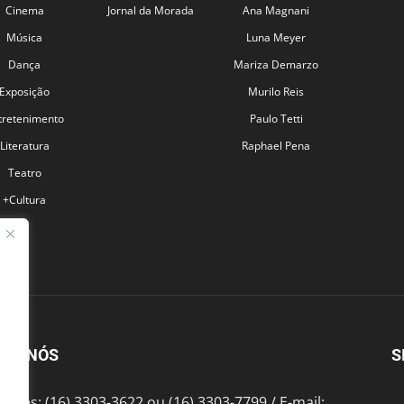
Cinema
Jornal da Morada
Ana Magnani
Música
Luna Meyer
Dança
Mariza Demarzo
Exposição
Murilo Reis
tretenimento
Paulo Tetti
Literatura
Raphael Pena
Teatro
+Cultura
BRE NÓS
S
fones: (16) 3303-3622 ou (16) 3303-7799 / E-mail: