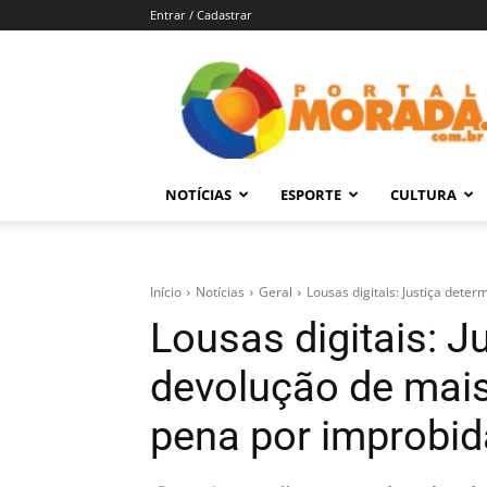
Entrar / Cadastrar
Portal
Morada
–
Notícias
de
NOTÍCIAS
ESPORTE
CULTURA
Araraquara
e
Região
Início
Notícias
Geral
Lousas digitais: Justiça dete
Lousas digitais: J
devolução de mais
pena por improbi