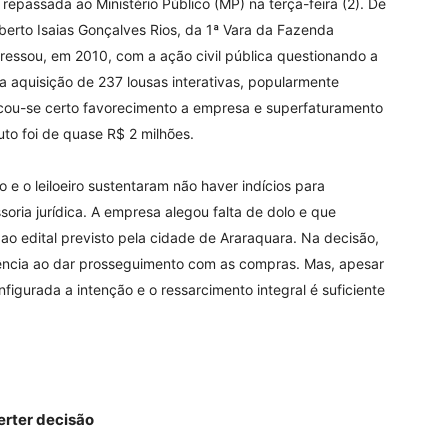
repassada ao Ministério Público (MP) na terça-feira (2). De
erto Isaias Gonçalves Rios, da 1ª Vara da Fazenda
ngressou, em 2010, com a ação civil pública questionando a
 a aquisição de 237 lousas interativas, popularmente
ficou-se certo favorecimento a empresa e superfaturamento
to foi de quase R$ 2 milhões.
 e o leiloeiro sustentaram não haver indícios para
ria jurídica. A empresa alegou falta de dolo e que
ao edital previsto pela cidade de Araraquara. Na decisão,
gência ao dar prosseguimento com as compras. Mas, apesar
onfigurada a intenção e o ressarcimento integral é suficiente
erter decisão