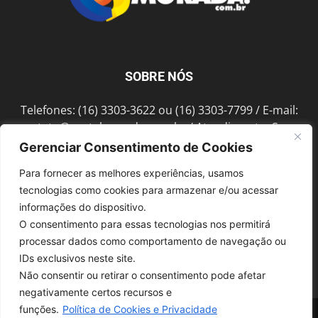
SOBRE NÓS
Telefones: (16) 3303-3622 ou (16) 3303-7799 / E-mail:
contato@portalmorada.com.br
/ Atendimento: Seg a
Sex das 8h às 18h / Endereço: Av. Bento de Abreu, 889
Gerenciar Consentimento de Cookies
Fonte Luminosa Araraquara – SP CEP 14802-396
Para fornecer as melhores experiências, usamos
tecnologias como cookies para armazenar e/ou acessar
informações do dispositivo.
SIGA-NOS
O consentimento para essas tecnologias nos permitirá
processar dados como comportamento de navegação ou
IDs exclusivos neste site.
Não consentir ou retirar o consentimento pode afetar
negativamente certos recursos e
funções.
Política de Cookies e Privacidade
© 1997-2022, GRUPO ROBERTO MONTORO É proibida a reprodução do