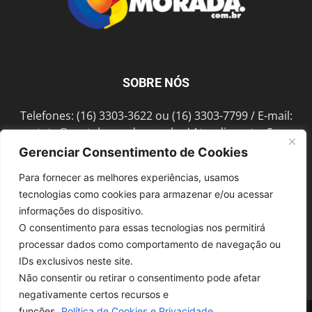
SOBRE NÓS
Telefones: (16) 3303-3622 ou (16) 3303-7799 / E-mail:
contato@portalmorada.com.br
/ Atendimento: Seg a
Sex das 8h às 18h / Endereço: Av. Bento de Abreu, 889
Gerenciar Consentimento de Cookies
Fonte Luminosa Araraquara – SP CEP 14802-396
Para fornecer as melhores experiências, usamos
tecnologias como cookies para armazenar e/ou acessar
informações do dispositivo.
SIGA-NOS
O consentimento para essas tecnologias nos permitirá
processar dados como comportamento de navegação ou
IDs exclusivos neste site.
Não consentir ou retirar o consentimento pode afetar
negativamente certos recursos e
funções.
Política de Cookies e Privacidade