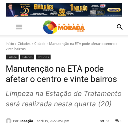
Início
Cidades
Cidade
Manutenção na ETA pode afetar o centro e
vinte bairros
Cidade
Cidades
Notícias
Manutenção na ETA pode
afetar o centro e vinte bairros
Limpeza na Estação de Tratamento
será realizada nesta quarta (20)
Por
Redação
abril 19, 2022 4:51 pm
33
0