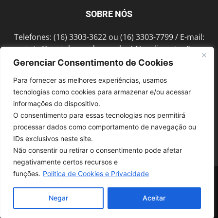
SOBRE NÓS
Telefones: (16) 3303-3622 ou (16) 3303-7799 / E-mail:
contato@portalmorada.com.br
/ Atendimento: Seg a
Sex das 8h às 18h / Endereço: Av. Bento de Abreu, 889
Gerenciar Consentimento de Cookies
Fonte Luminosa Araraquara – SP CEP 14802-396
Para fornecer as melhores experiências, usamos
tecnologias como cookies para armazenar e/ou acessar
informações do dispositivo.
SIGA-NOS
O consentimento para essas tecnologias nos permitirá
processar dados como comportamento de navegação ou
IDs exclusivos neste site.
Não consentir ou retirar o consentimento pode afetar
negativamente certos recursos e
funções.
Política de Cookies e Privacidade
© 1997-2022, GRUPO ROBERTO MONTORO É proibida a reprodução do
conteúdo em qualquer meio de comunicação, eletrônico ou impresso,
sem autorização.
Negar
Aceitar
Desenvolvido pela
SoloWeb.com.br