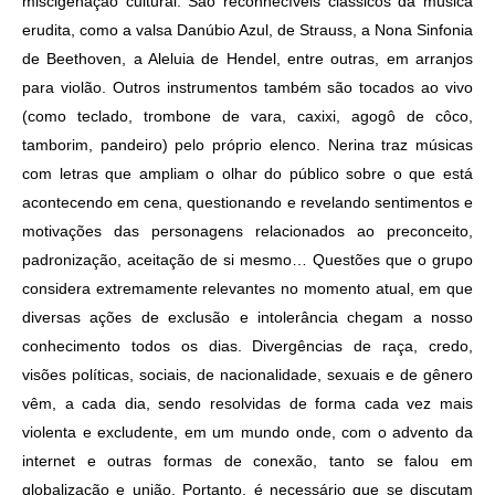
miscigenação cultural. São reconhecíveis clássicos da música
erudita, como a valsa Danúbio Azul, de Strauss, a Nona Sinfonia
de Beethoven, a Aleluia de Hendel, entre outras, em arranjos
para violão. Outros instrumentos também são tocados ao vivo
(como teclado, trombone de vara, caxixi, agogô de côco,
tamborim, pandeiro) pelo próprio elenco. Nerina traz músicas
com letras que ampliam o olhar do público sobre o que está
acontecendo em cena, questionando e revelando sentimentos e
motivações das personagens relacionados ao preconceito,
padronização, aceitação de si mesmo… Questões que o grupo
considera extremamente relevantes no momento atual, em que
diversas ações de exclusão e intolerância chegam a nosso
conhecimento todos os dias. Divergências de raça, credo,
visões políticas, sociais, de nacionalidade, sexuais e de gênero
vêm, a cada dia, sendo resolvidas de forma cada vez mais
violenta e excludente, em um mundo onde, com o advento da
internet e outras formas de conexão, tanto se falou em
globalização e união. Portanto, é necessário que se discutam