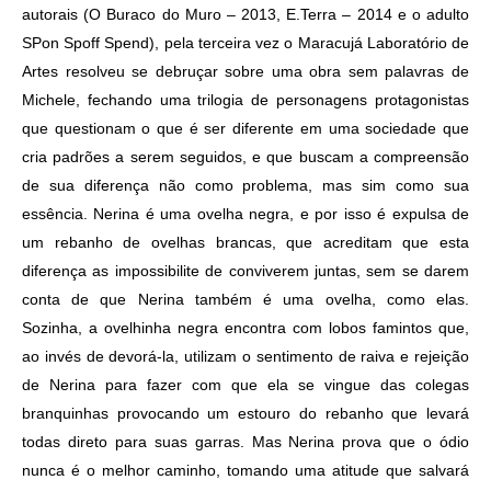
autorais (O Buraco do Muro – 2013, E.Terra – 2014 e o adulto
SPon Spoff Spend), pela terceira vez o Maracujá Laboratório de
Artes resolveu se debruçar sobre uma obra sem palavras de
Michele, fechando uma trilogia de personagens protagonistas
que questionam o que é ser diferente em uma sociedade que
cria padrões a serem seguidos, e que buscam a compreensão
de sua diferença não como problema, mas sim como sua
essência. Nerina é uma ovelha negra, e por isso é expulsa de
um rebanho de ovelhas brancas, que acreditam que esta
diferença as impossibilite de conviverem juntas, sem se darem
conta de que Nerina também é uma ovelha, como elas.
Sozinha, a ovelhinha negra encontra com lobos famintos que,
ao invés de devorá-la, utilizam o sentimento de raiva e rejeição
de Nerina para fazer com que ela se vingue das colegas
branquinhas provocando um estouro do rebanho que levará
todas direto para suas garras. Mas Nerina prova que o ódio
nunca é o melhor caminho, tomando uma atitude que salvará