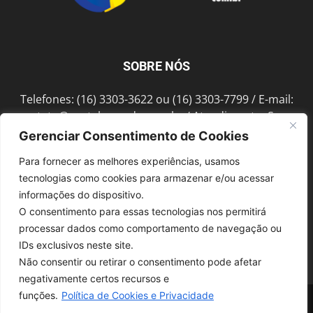
SOBRE NÓS
Telefones: (16) 3303-3622 ou (16) 3303-7799 / E-mail:
contato@portalmorada.com.br
/ Atendimento: Seg a
Sex das 8h às 18h / Endereço: Av. Bento de Abreu, 889
Gerenciar Consentimento de Cookies
Fonte Luminosa Araraquara – SP CEP 14802-396
Para fornecer as melhores experiências, usamos
tecnologias como cookies para armazenar e/ou acessar
informações do dispositivo.
SIGA-NOS
O consentimento para essas tecnologias nos permitirá
processar dados como comportamento de navegação ou
IDs exclusivos neste site.
Não consentir ou retirar o consentimento pode afetar
negativamente certos recursos e
funções.
Política de Cookies e Privacidade
© 1997-2022, GRUPO ROBERTO MONTORO É proibida a reprodução do